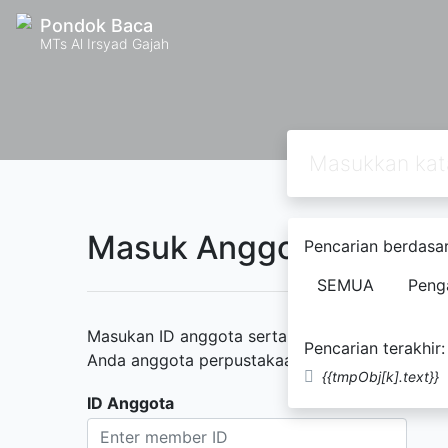
Pondok Baca
MTs Al Irsyad Gajah
Masuk Anggota Perpus
Pencarian berdasar
SEMUA
Peng
Masukan ID anggota serta kata sandi yang diber
Pencarian terakhir:
Anda anggota perpustakaan namun belum memili
{{tmpObj[k].text}}
ID Anggota