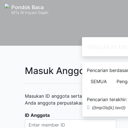
Pondok Baca
MTs Al Irsyad Gajah
Masuk Anggota Perpus
Pencarian berdasar
SEMUA
Peng
Masukan ID anggota serta kata sandi yang diber
Pencarian terakhir:
Anda anggota perpustakaan namun belum memili
{{tmpObj[k].text}}
ID Anggota