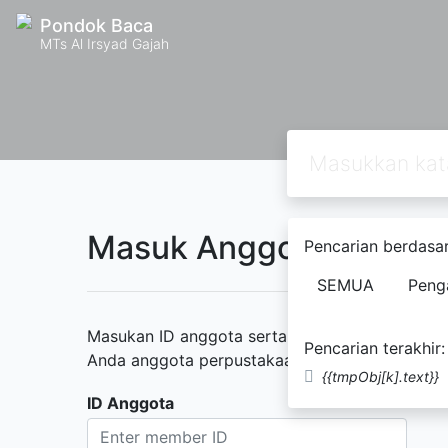
Pondok Baca
MTs Al Irsyad Gajah
Masuk Anggota Perpus
Pencarian berdasar
SEMUA
Peng
Masukan ID anggota serta kata sandi yang diber
Pencarian terakhir:
Anda anggota perpustakaan namun belum memili
{{tmpObj[k].text}}
ID Anggota