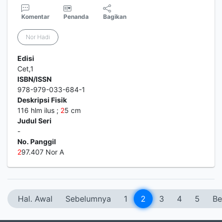
Komentar
Penanda
Bagikan
Nor Hadi
Edisi
Cet,1
ISBN/ISSN
978-979-033-684-1
Deskripsi Fisik
116 hlm ilus ;
2
5 cm
Judul Seri
-
No. Panggil
2
97.407 Nor A
Hal. Awal
Sebelumnya
1
2
3
4
5
Be