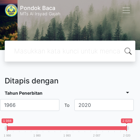
Pondok Baca
MTs Al Irsyad Gajah
Ditapis dengan
Tahun Penerbitan
To
1 966
2 020
1 966
1 980
1 993
2 007
2 020