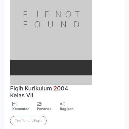
Fiqih Kurikulum
2
004
Kelas VII
Komentar
Penanda
Bagikan
Tim Penulis Fiqih