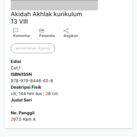
Akidah Akhlak kurikulum
13 VIII
Komentar
Penanda
Bagikan
kementerian Agama
Edisi
Cet,1
ISBN/ISSN
978-979-8446-65-8
Deskripsi Fisik
viii, 144 hlm ilus ;
2
8 cm
Judul Seri
-
No. Panggil
2
97.5 Kem A