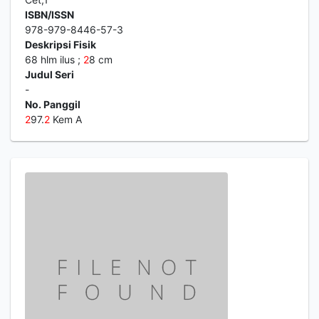
ISBN/ISSN
978-979-8446-57-3
Deskripsi Fisik
68 hlm ilus ;
2
8 cm
Judul Seri
-
No. Panggil
2
97.
2
Kem A