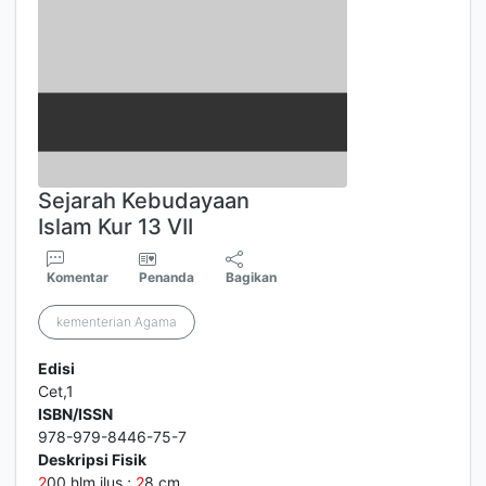
Sejarah Kebudayaan
Islam Kur 13 VII
Komentar
Penanda
Bagikan
kementerian Agama
Edisi
Cet,1
ISBN/ISSN
978-979-8446-75-7
Deskripsi Fisik
2
00 hlm ilus ;
2
8 cm