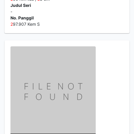
Judul Seri
-
No. Panggil
2
97.907 Kem S