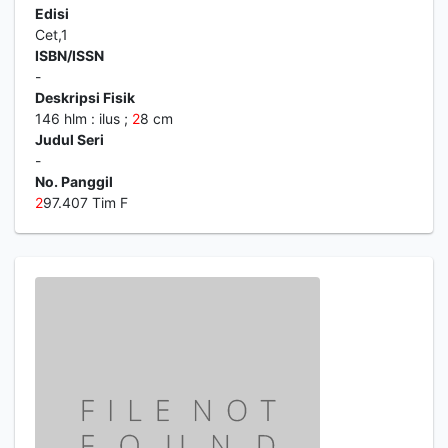
Edisi
Cet,1
ISBN/ISSN
-
Deskripsi Fisik
146 hlm : ilus ;
2
8 cm
Judul Seri
-
No. Panggil
2
97.407 Tim F