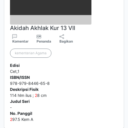
Akidah Akhlak Kur 13 VII
Komentar
Penanda
Bagikan
kementerian Agama
Edisi
Cet,1
ISBN/ISSN
978-979-8446-65-8
Deskripsi Fisik
114 hlm ilus ;
2
8 cm
Judul Seri
-
No. Panggil
2
97.5 Kem A