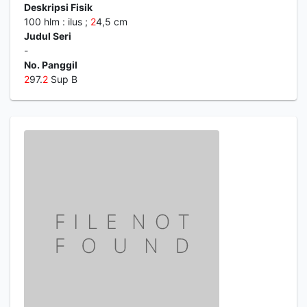
Deskripsi Fisik
100 hlm : ilus ;
2
4,5 cm
Judul Seri
-
No. Panggil
2
97.
2
Sup B