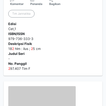
Komentar
Penanda
Bagikan
Tim Jannatika
Edisi
Cet,1
ISBN/ISSN
979-736-333-3
Deskripsi Fisik
18
2
hlm : ilus ;
2
5 cm
Judul Seri
-
No. Panggil
2
97.407 Tim F