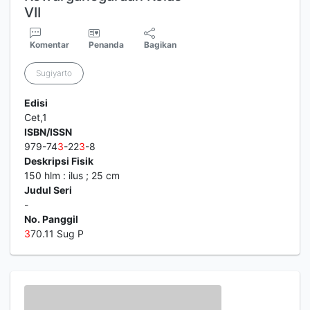
VII
Komentar
Penanda
Bagikan
Sugiyarto
Edisi
Cet,1
ISBN/ISSN
979-74
3
-22
3
-8
Deskripsi Fisik
150 hlm : ilus ; 25 cm
Judul Seri
-
No. Panggil
3
70.11 Sug P