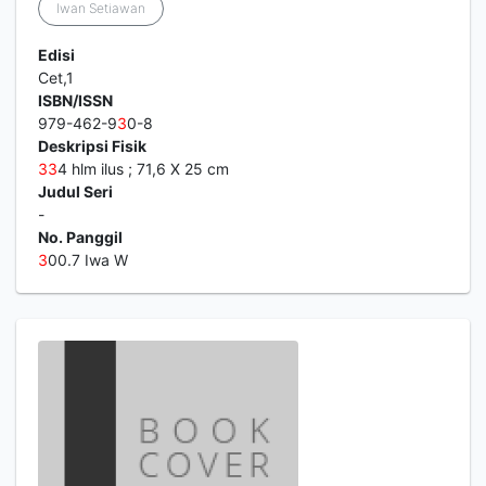
Iwan Setiawan
Edisi
Cet,1
ISBN/ISSN
979-462-9
3
0-8
Deskripsi Fisik
3
3
4 hlm ilus ; 71,6 X 25 cm
Judul Seri
-
No. Panggil
3
00.7 Iwa W