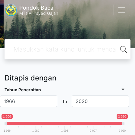
Pondok Baca
MTs Al Irsyad Gajah
Ditapis dengan
Tahun Penerbitan
To
1 966
2 020
1 966
1 980
1 993
2 007
2 020