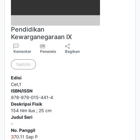
Pendidikan
Kewarganegaraan IX
Komentar
Penanda
Bagikan
Saptono
Edisi
Cet,1
ISBN/ISSN
978-979-015-441-4
Deskripsi Fisik
154 hlm ilus ; 25 cm
Judul Seri
-
No. Panggil
3
70.11 Sap P