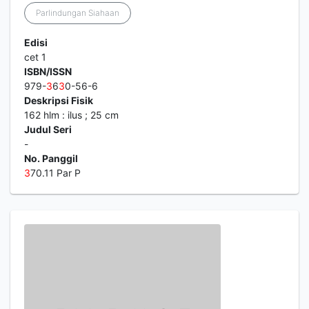
Parlindungan Siahaan
Edisi
cet 1
ISBN/ISSN
979-
3
6
3
0-56-6
Deskripsi Fisik
162 hlm : ilus ; 25 cm
Judul Seri
-
No. Panggil
3
70.11 Par P