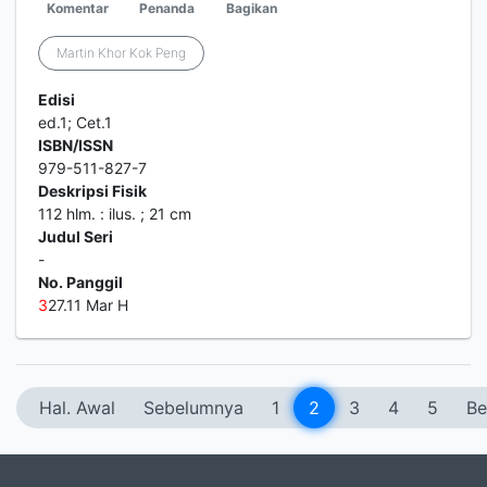
Komentar
Penanda
Bagikan
Martin Khor Kok Peng
Edisi
ed.1; Cet.1
ISBN/ISSN
979-511-827-7
Deskripsi Fisik
112 hlm. : ilus. ; 21 cm
Judul Seri
-
No. Panggil
3
27.11 Mar H
Hal. Awal
Sebelumnya
1
2
3
4
5
Be