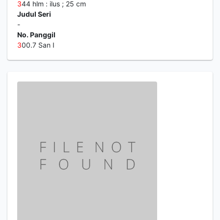
3
44 hlm : ilus ; 25 cm
Judul Seri
-
No. Panggil
3
00.7 San I