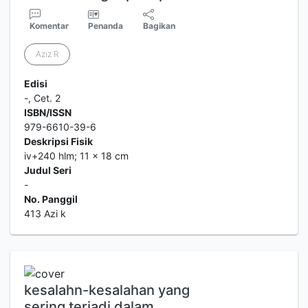
Komentar
Penanda
Bagikan
Aziz R
Edisi
-, Cet. 2
ISBN/ISSN
979-6610-39-6
Deskripsi Fisik
iv+240 hlm; 11 x 18 cm
Judul Seri
-
No. Panggil
413 Azi k
kesalahn-kesalahan yang
sering terjadi dalam