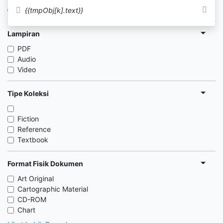
Tersedia di Rak
{{tmpObj[k].text}}
Lampiran
PDF
Audio
Video
Tipe Koleksi
Fiction
Reference
Textbook
Format Fisik Dokumen
Art Original
Cartographic Material
CD-ROM
Chart