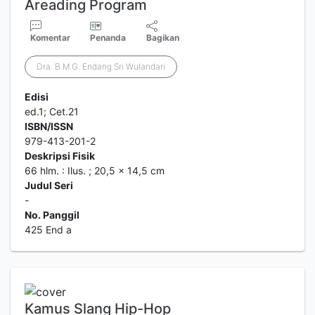
Areading Program
Komentar
Penanda
Bagikan
Dra. B.M.G. Endang Sri Wulandari
Edisi
ed.1; Cet.21
ISBN/ISSN
979-413-201-2
Deskripsi Fisik
66 hlm. : Ilus. ; 20,5 x 14,5 cm
Judul Seri
-
No. Panggil
425 End a
Kamus Slang Hip-Hop