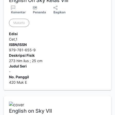
English On Sky Kelas VIII
Komentar
Penanda
Bagikan
Mukarto
Edisi
Cet,1
ISBN/ISSN
979-781-655-9
Deskripsi Fisik
273 hlm ilus ; 25 cm
Judul Seri
-
No. Panggil
420 Muk E
English on Sky VII