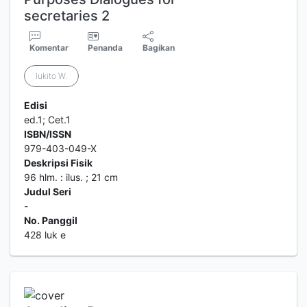
secretaries 2
Komentar
Penanda
Bagikan
lukito W.
Edisi
ed.1; Cet.1
ISBN/ISSN
979-403-049-X
Deskripsi Fisik
96 hlm. : ilus. ; 21 cm
Judul Seri
-
No. Panggil
428 luk e