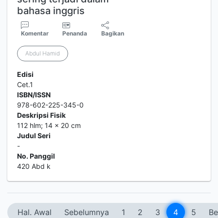
bahasa inggris
Komentar
Penanda
Bagikan
Abdul Hamid
Edisi
Cet.1
ISBN/ISSN
978-602-225-345-0
Deskripsi Fisik
112 hlm; 14 x 20 cm
Judul Seri
-
No. Panggil
420 Abd k
Hal. Awal
Sebelumnya
1
2
3
4
5
Be