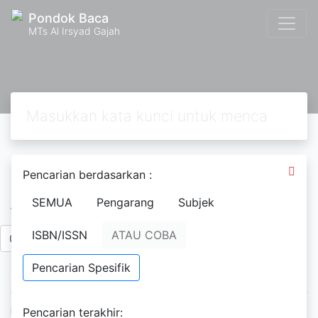
Pondok Baca
MTs Al Irsyad Gajah
Pencarian berdasarkan :
Ditapis dengan
SEMUA
Pengarang
Subjek
Tahun Penerbitan
ISBN/ISSN
ATAU COBA
To
Pencarian Spesifik
Ketersediaan
Pencarian terakhir: