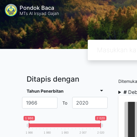
Pondok Baca
MTs Al Irsyad Gajah
Ditapis dengan
Ditemuk
Tahun Penerbitan
#
Deb
To
1 966
2 020
1 966
1 980
1 993
2 007
2 020