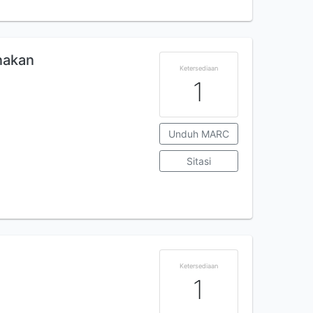
nakan
Ketersediaan
1
Unduh MARC
Sitasi
Ketersediaan
1