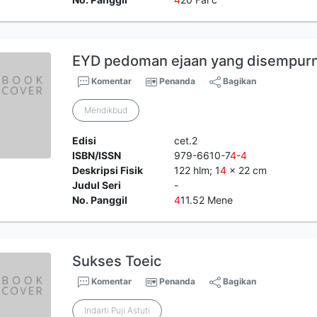
EYD pedoman ejaan yang disempur
Komentar
Penanda
Bagikan
Mendikbud
Edisi
cet.2
ISBN/ISSN
979-6610-7
4
-
4
Deskripsi Fisik
122 hlm; 1
4
x 22 cm
Judul Seri
-
No. Panggil
4
11.52 Mene
Sukses Toeic
Komentar
Penanda
Bagikan
Indarti Puji Astuti