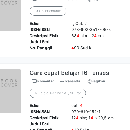
Drs. Sudarmanto
Edisi
-, Cet. 7
ISBN/ISSN
978-602-8517-06-5
Deskripsi Fisik
68
4
hlm. ; 2
4
cm
Judul Seri
-
No. Panggil
4
90 Sud k
Cara cepat Belajar 16 Tenses
Komentar
Penanda
Bagikan
A. Faidlal Rahman Ali, SE. Par
Edisi
cet.
4
ISBN/ISSN
979-610-152-1
Deskripsi Fisik
12
4
hlm; 1
4
x 20,5 cm
Judul Seri
-
No. Panggil
4
20 Fai c