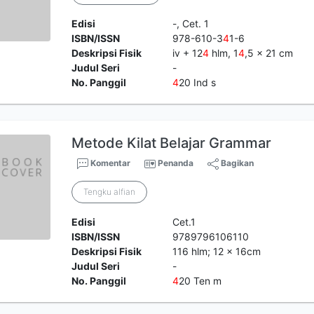
Edisi
-, Cet. 1
ISBN/ISSN
978-610-3
4
1-6
Deskripsi Fisik
iv + 12
4
hlm, 1
4
,5 x 21 cm
Judul Seri
-
No. Panggil
4
20 Ind s
Metode Kilat Belajar Grammar
Komentar
Penanda
Bagikan
Tengku alfian
Edisi
Cet.1
ISBN/ISSN
9789796106110
Deskripsi Fisik
116 hlm; 12 x 16cm
Judul Seri
-
No. Panggil
4
20 Ten m