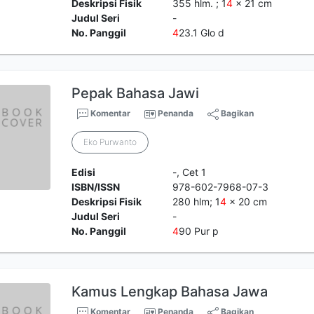
Deskripsi Fisik
355 hlm. ; 1
4
x 21 cm
Judul Seri
-
No. Panggil
4
23.1 Glo d
Pepak Bahasa Jawi
Komentar
Penanda
Bagikan
Eko Purwanto
Edisi
-, Cet 1
ISBN/ISSN
978-602-7968-07-3
Deskripsi Fisik
280 hlm; 1
4
x 20 cm
Judul Seri
-
No. Panggil
4
90 Pur p
Kamus Lengkap Bahasa Jawa
Komentar
Penanda
Bagikan