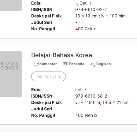
Edisi
-, Cet. 1
ISBN/ISSN
979-6610-92-2
Deskripsi Fisik
13 x 19 cm ; iv + 100 hlm
Judul Seri
-
No. Panggil
4
00 Cok c
Belajar Bahasa Korea
Komentar
Penanda
Bagikan
Neni Widiyanti
Edisi
cet. 7
ISBN/ISSN
979-6610-58-2
Deskripsi Fisik
vii + 119 hlm; 1
4
,5 x 21 cm
Judul Seri
-
No. Panggil
4
00 Nen b