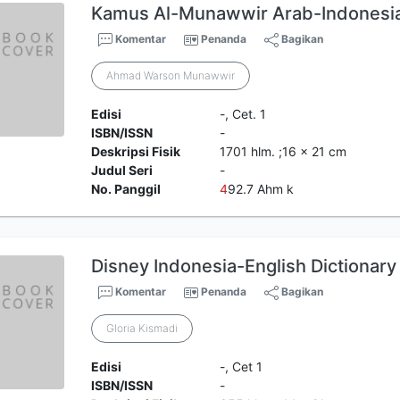
Kamus Al-Munawwir Arab-Indonesia
Komentar
Penanda
Bagikan
Ahmad Warson Munawwir
Edisi
-, Cet. 1
ISBN/ISSN
-
Deskripsi Fisik
1701 hlm. ;16 x 21 cm
Judul Seri
-
No. Panggil
4
92.7 Ahm k
Disney Indonesia-English Dictionary
Komentar
Penanda
Bagikan
Gloria Kismadi
Edisi
-, Cet 1
ISBN/ISSN
-