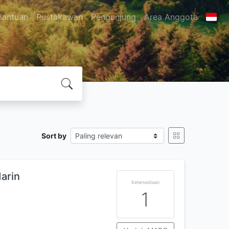
Bantuan
Pustakawan
Pengunjung
Area Anggota
Sort by
arin
Ketersediaan
1