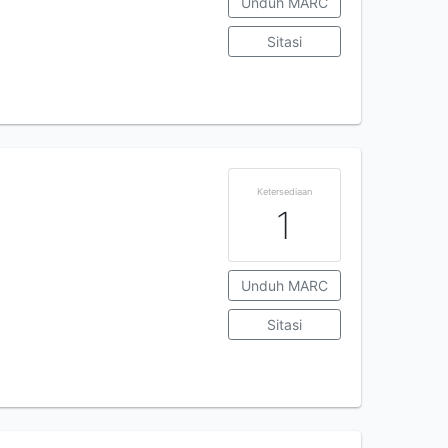
Unduh MARC
Sitasi
Ketersediaan
1
Unduh MARC
Sitasi