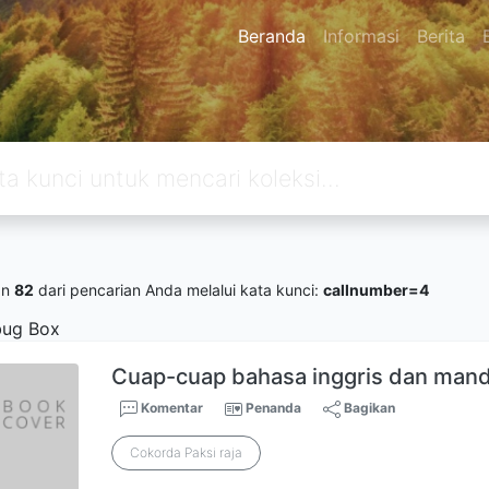
Beranda
Informasi
Berita
an
82
dari pencarian Anda melalui kata kunci:
callnumber=4
ug Box
Cuap-cuap bahasa inggris dan mand
Komentar
Penanda
Bagikan
Cokorda Paksi raja