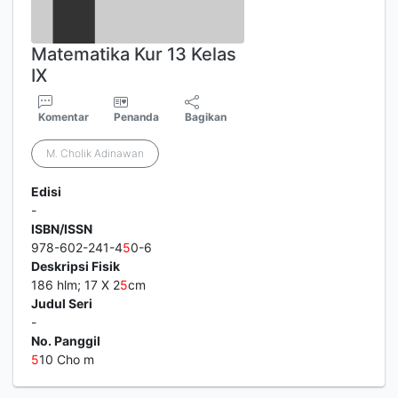
Matematika Kur 13 Kelas
IX
Komentar
Penanda
Bagikan
M. Cholik Adinawan
Edisi
-
ISBN/ISSN
978-602-241-4
5
0-6
Deskripsi Fisik
186 hlm; 17 X 2
5
cm
Judul Seri
-
No. Panggil
5
10 Cho m