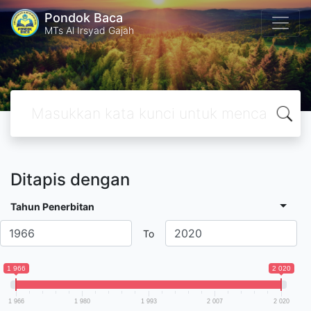
Pondok Baca
MTs Al Irsyad Gajah
Ditapis dengan
Tahun Penerbitan
To
1 966
2 020
1 966
1 980
1 993
2 007
2 020