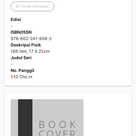
M. Cholik Adinawan
Edisi
-
ISBN/ISSN
978-602-241-908-2
Deskripsi Fisik
186 hlm; 17 X 2
5
cm
Judul Seri
-
No. Panggil
5
10 Cho m