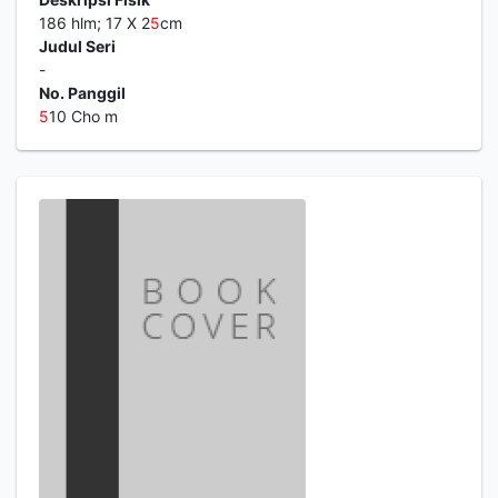
186 hlm; 17 X 2
5
cm
Judul Seri
-
No. Panggil
5
10 Cho m