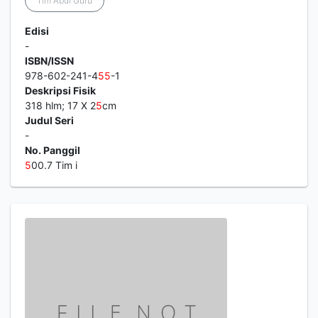
Tim Abdi Guru
Edisi
-
ISBN/ISSN
978-602-241-4
5
5
-1
Deskripsi Fisik
318 hlm; 17 X 2
5
cm
Judul Seri
-
No. Panggil
5
00.7 Tim i