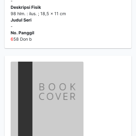
-
Deskripsi Fisik
98 hlm. : ilus. ; 18,5 x 11 cm
Judul Seri
-
No. Panggil
6
58 Don b