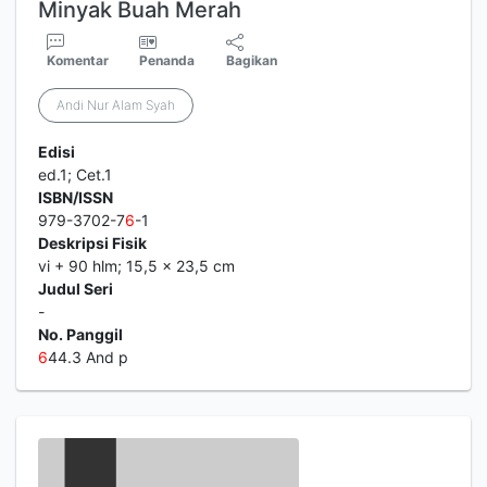
Minyak Buah Merah
Komentar
Penanda
Bagikan
Andi Nur Alam Syah
Edisi
ed.1; Cet.1
ISBN/ISSN
979-3702-7
6
-1
Deskripsi Fisik
vi + 90 hlm; 15,5 x 23,5 cm
Judul Seri
-
No. Panggil
6
44.3 And p