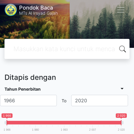
Pondok Baca
MTs Al Irsyad Gajah
Ditapis dengan
Tahun Penerbitan
To
1 966
2 020
1 966
1 980
1 993
2 007
2 020