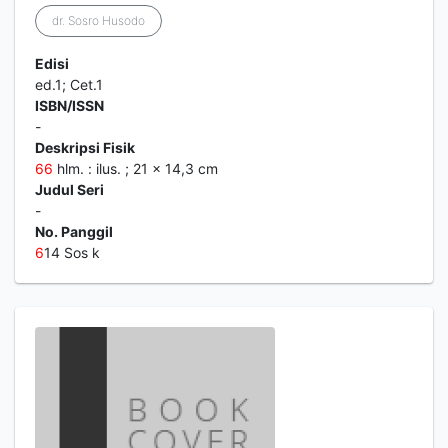
dr. Sosro Husodo
Edisi
ed.1; Cet.1
ISBN/ISSN
-
Deskripsi Fisik
6
6
hlm. : ilus. ; 21 x 14,3 cm
Judul Seri
-
No. Panggil
6
14 Sos k