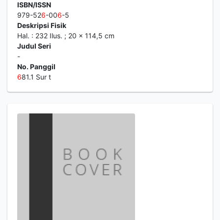
ISBN/ISSN
979-52
6
-00
6
-5
Deskripsi Fisik
Hal. : 232 Ilus. ; 20 x 114,5 cm
Judul Seri
-
No. Panggil
6
81.1 Sur t