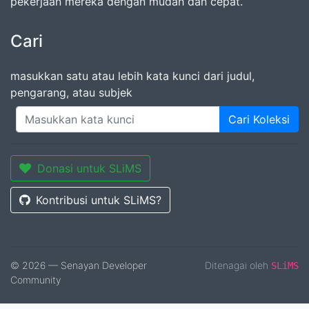
pekerjaan mereka dengan mudah dan cepat.
Cari
masukkan satu atau lebih kata kunci dari judul,
pengarang, atau subjek
Cari Koleksi
Donasi untuk SLiMS
Kontribusi untuk SLiMS?
© 2026 — Senayan Developer
Ditenagai oleh
SLiMS
Community