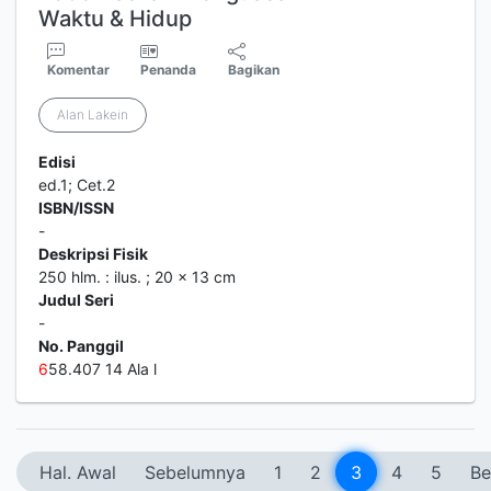
Waktu & Hidup
Komentar
Penanda
Bagikan
Alan Lakein
Edisi
ed.1; Cet.2
ISBN/ISSN
-
Deskripsi Fisik
250 hlm. : ilus. ; 20 x 13 cm
Judul Seri
-
No. Panggil
6
58.407 14 Ala l
Hal. Awal
Sebelumnya
1
2
3
4
5
Be