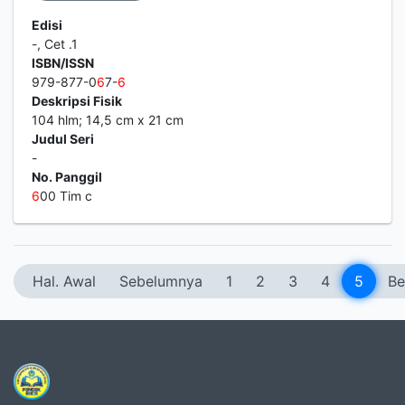
Edisi
-, Cet .1
ISBN/ISSN
979-877-0
6
7-
6
Deskripsi Fisik
104 hlm; 14,5 cm x 21 cm
Judul Seri
-
No. Panggil
6
00 Tim c
Hal. Awal
Sebelumnya
1
2
3
4
5
Be