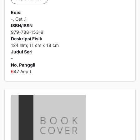
Edisi
-, Cet .1
ISBN/ISSN
979-788-153-9
Deskripsi Fisik
124 hlm; 11 cm x 18 cm
Judul Seri
-
No. Panggil
6
47 Aep t