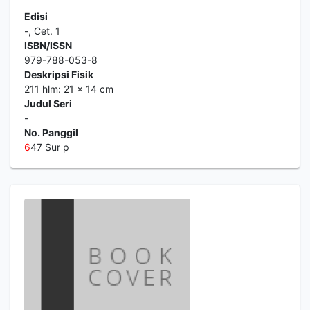
Edisi
-, Cet. 1
ISBN/ISSN
979-788-053-8
Deskripsi Fisik
211 hlm: 21 x 14 cm
Judul Seri
-
No. Panggil
6
47 Sur p