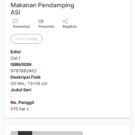
Makanan Pendamping
ASI
Komentar
Penanda
Bagikan
Harry Freitag
Edisi
Cet.1
ISBN/ISSN
97978824
6
2
Deskripsi Fisik
6
0 hlm.; 13x19 cm
Judul Seri
-
No. Panggil
6
10 har c