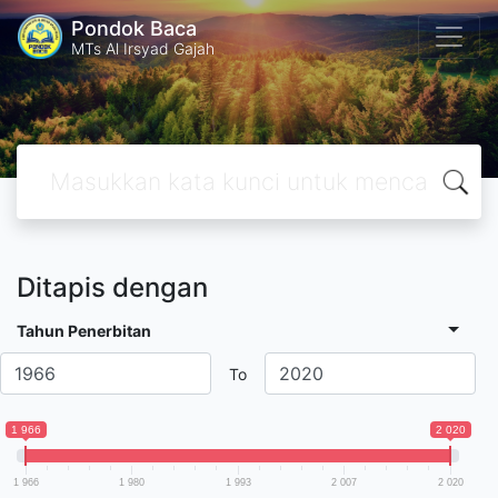
Pondok Baca
MTs Al Irsyad Gajah
Ditapis dengan
Tahun Penerbitan
To
1 966
2 020
1 966
1 980
1 993
2 007
2 020