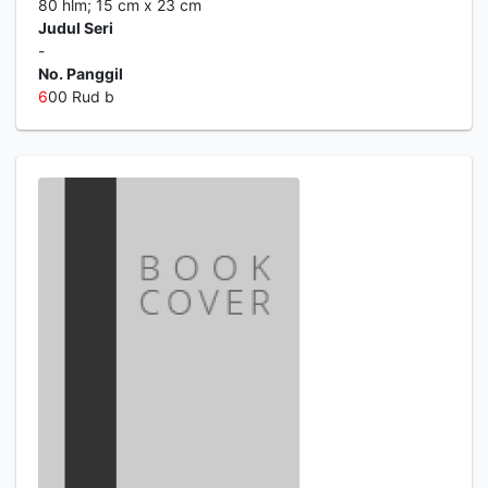
80 hlm; 15 cm x 23 cm
Judul Seri
-
No. Panggil
6
00 Rud b