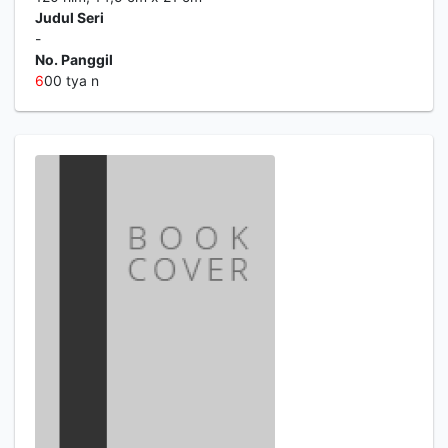
Judul Seri
-
No. Panggil
6
00 tya n