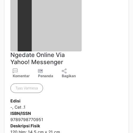
Ngedate Online Via
Yahoo! Messenger
Komentar
Penanda
Bagikan
Tyas Vannesa
Edisi
-, Cet .1
ISBN/ISSN
9789798770951
Deskripsi Fisik
120 hlm; 14,5 cm x 21 cm