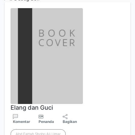
Elang dan Guci
Komentar
Penanda
Bagikan
Abd Fattah Shobri Ali Umar