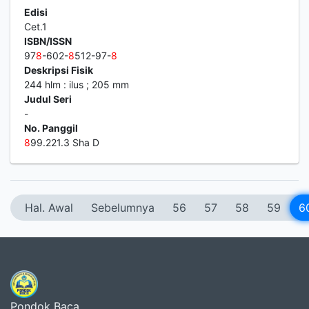
Edisi
Cet.1
ISBN/ISSN
97
8
-602-
8
512-97-
8
Deskripsi Fisik
244 hlm : ilus ; 205 mm
Judul Seri
-
No. Panggil
8
99.221.3 Sha D
Hal. Awal
Sebelumnya
56
57
58
59
6
Pondok Baca