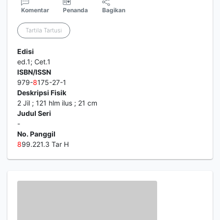
Komentar
Penanda
Bagikan
Tartila Tartusi
Edisi
ed.1; Cet.1
ISBN/ISSN
979-
8
175-27-1
Deskripsi Fisik
2 Jil ; 121 hlm ilus ; 21 cm
Judul Seri
-
No. Panggil
8
99.221.3 Tar H