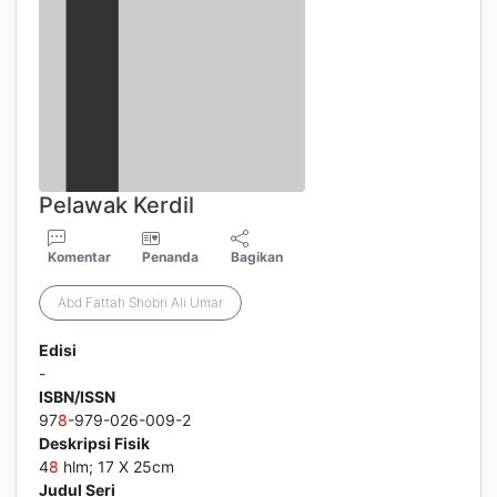
Pelawak Kerdil
Komentar
Penanda
Bagikan
Abd Fattah Shobri Ali Umar
Edisi
-
ISBN/ISSN
97
8
-979-026-009-2
Deskripsi Fisik
4
8
hlm; 17 X 25cm
Judul Seri