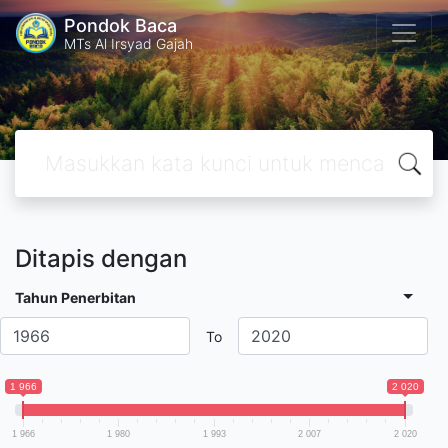
Pondok Baca
MTs Al Irsyad Gajah
Ditapis dengan
Tahun Penerbitan
To
1 966
2 020
1 966
1 980
1 993
2 007
2 020