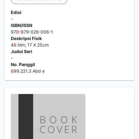
Edisi
-
ISBN/ISSN
97
8
-979-026-006-1
Deskripsi Fisik
4
8
hlm; 17 X 25cm
Judul Seri
-
No. Panggil
8
99.221.3 Abd e