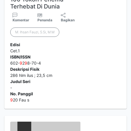
Terhebat Di Dunia
Komentar
Penanda
Bagikan
M. Ihsan Fauzi, S.Si, M.M
Edisi
Cet.1
ISBN/ISSN
602-
9
2
9
8-70-4
Deskripsi Fisik
286 hlm ilus ; 23,5 cm
Judul Seri
-
No. Panggil
9
20 Fau s