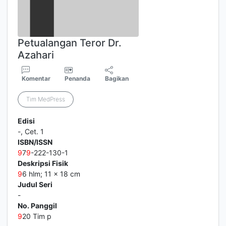
Petualangan Teror Dr.
Azahari
Komentar
Penanda
Bagikan
Tim MedPress
Edisi
-, Cet. 1
ISBN/ISSN
9
7
9
-222-130-1
Deskripsi Fisik
9
6 hlm; 11 x 18 cm
Judul Seri
-
No. Panggil
9
20 Tim p