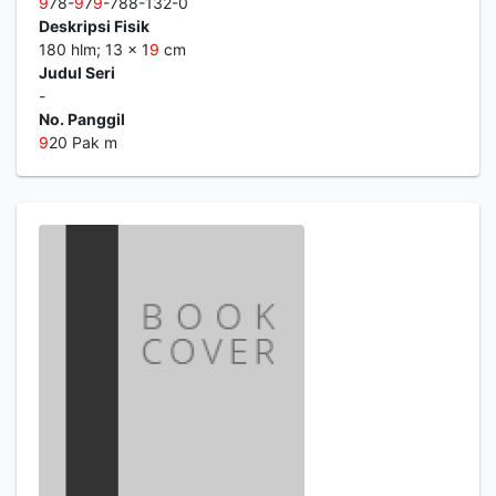
9
78-
9
7
9
-788-132-0
Deskripsi Fisik
180 hlm; 13 x 1
9
cm
Judul Seri
-
No. Panggil
9
20 Pak m