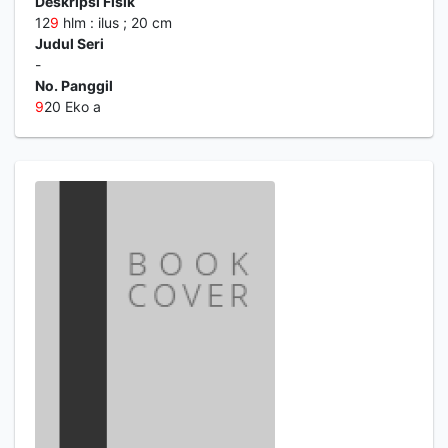
Deskripsi Fisik
12
9
hlm : ilus ; 20 cm
Judul Seri
-
No. Panggil
9
20 Eko a