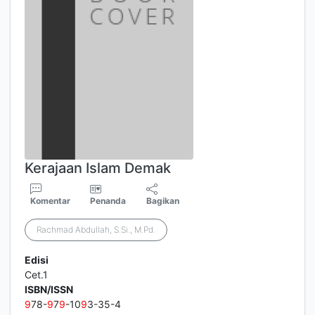
Kerajaan Islam Demak
Komentar
Penanda
Bagikan
Rachmad Abdullah, S.Si., M.Pd.
Edisi
Cet.1
ISBN/ISSN
9
78-
9
7
9
-10
9
3-35-4