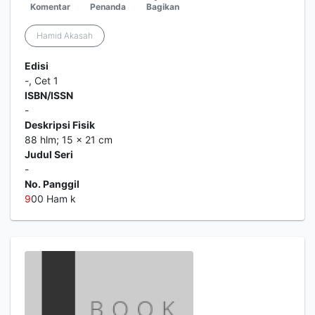
Komentar
Penanda
Bagikan
Hamid Akasah
Edisi
-, Cet 1
ISBN/ISSN
-
Deskripsi Fisik
88 hlm; 15 x 21 cm
Judul Seri
-
No. Panggil
9
00 Ham k