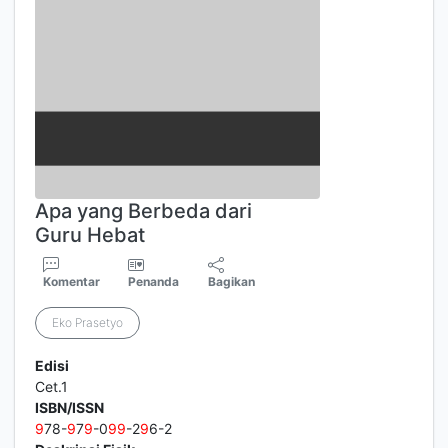
Apa yang Berbeda dari
Guru Hebat
Komentar
Penanda
Bagikan
Eko Prasetyo
Edisi
Cet.1
ISBN/ISSN
9
78-
9
7
9
-0
9
9
-2
9
6-2