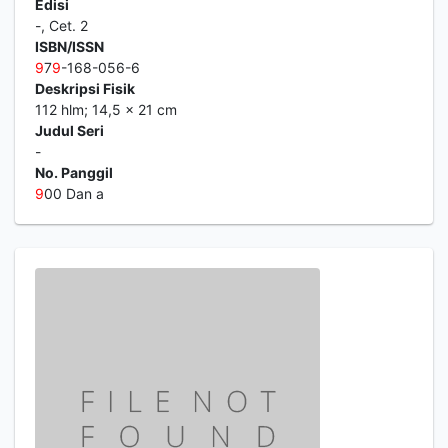
Edisi
-, Cet. 2
ISBN/ISSN
9
7
9
-168-056-6
Deskripsi Fisik
112 hlm; 14,5 x 21 cm
Judul Seri
-
No. Panggil
9
00 Dan a