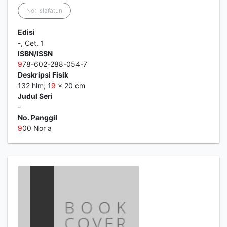
Nor Islafatun
Edisi
-, Cet. 1
ISBN/ISSN
9
78-602-288-054-7
Deskripsi Fisik
132 hlm; 1
9
x 20 cm
Judul Seri
-
No. Panggil
9
00 Nor a