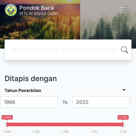
Pondok Baca
MTs Al Irsyad Gajah
Ditapis dengan
Tahun Penerbitan
To
1 966
2 020
1 966
1 980
1 993
2 007
2 020