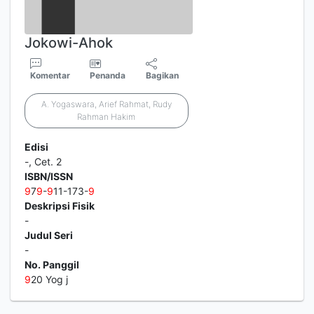
Jokowi-Ahok
Komentar
Penanda
Bagikan
A. Yogaswara, Arief Rahmat, Rudy
Rahman Hakim
Edisi
-, Cet. 2
ISBN/ISSN
9
7
9
-
9
11-173-
9
Deskripsi Fisik
-
Judul Seri
-
No. Panggil
9
20 Yog j