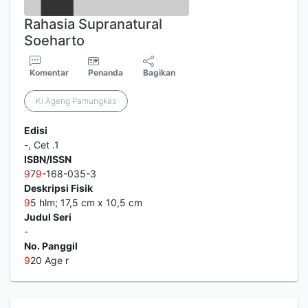
Rahasia Supranatural
Soeharto
Komentar
Penanda
Bagikan
Ki Ageng Pamungkas
Edisi
-, Cet .1
ISBN/ISSN
9
7
9
-168-035-3
Deskripsi Fisik
9
5 hlm; 17,5 cm x 10,5 cm
Judul Seri
-
No. Panggil
9
20 Age r