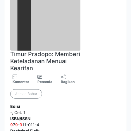
Timur Pradopo: Memberi
Keteladanan Menuai
Kearifan
Komentar
Penanda
Bagikan
Ahmad Bahar
Edisi
-, Cet. 1
ISBN/ISSN
9
7
9
-
9
11-011-4
Deskripsi Fisik