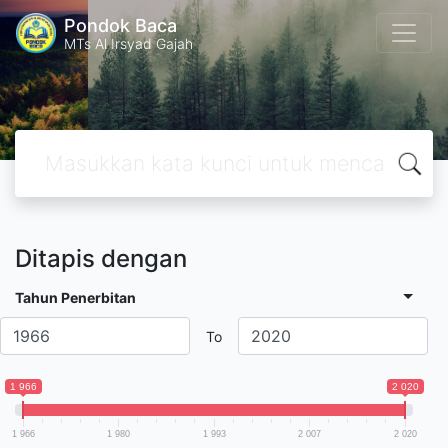
Pondok Baca
MTs Al Irsyad Gajah
Ditapis dengan
Tahun Penerbitan
To
1 966
2 020
1 966
1 980
1 993
2 007
2 020