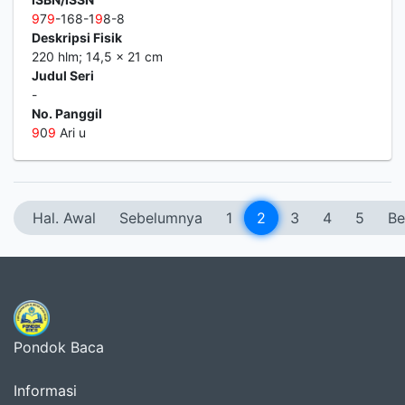
9
7
9
-168-1
9
8-8
Deskripsi Fisik
220 hlm; 14,5 x 21 cm
Judul Seri
-
No. Panggil
9
0
9
Ari u
Hal. Awal
Sebelumnya
1
2
3
4
5
Be
Pondok Baca
Informasi