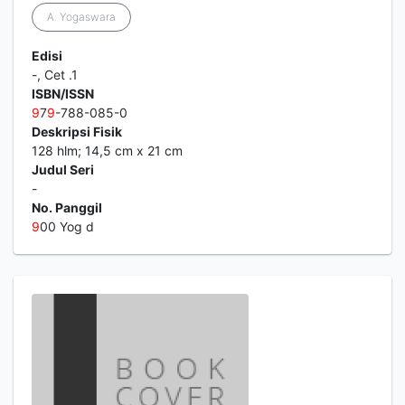
A. Yogaswara
Edisi
-, Cet .1
ISBN/ISSN
9
7
9
-788-085-0
Deskripsi Fisik
128 hlm; 14,5 cm x 21 cm
Judul Seri
-
No. Panggil
9
00 Yog d