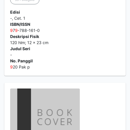
Edisi
-, Cet. 1
ISBN/ISSN
9
7
9
-788-161-0
Deskripsi Fisik
120 hlm; 12 x 23 cm
Judul Seri
-
No. Panggil
9
20 Pak p