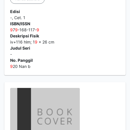
Edisi
-, Cet. 1
ISBN/ISSN
9
7
9
-168-117-
9
Deskripsi Fisik
iv+116 hlm; 1
9
x 26 cm
Judul Seri
-
No. Panggil
9
20 Nan b