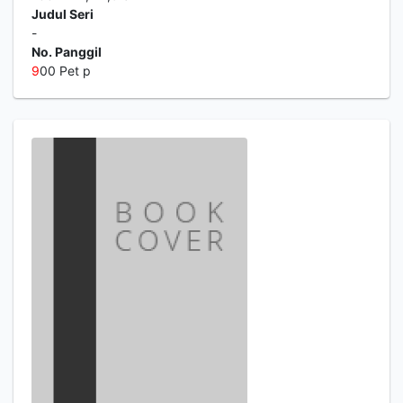
Judul Seri
-
No. Panggil
9
00 Pet p