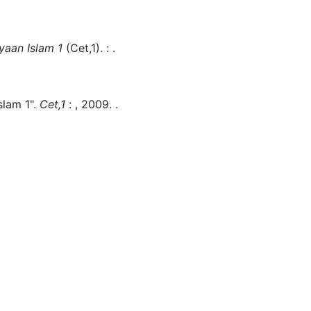
aan Islam 1
(
Cet,1)
.
:
.
lam 1".
Cet,1
:
,
2009.
.