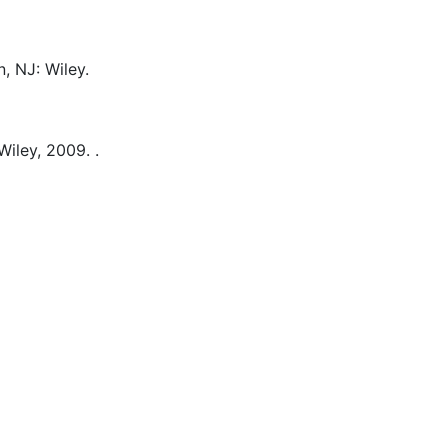
, NJ:
Wiley.
Wiley,
2009.
.