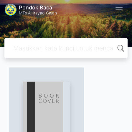
Pondok Baca
MTs Al Irsyad Gajah