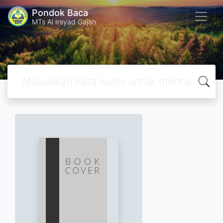
Pondok Baca
MTs Al Irsyad Gajah