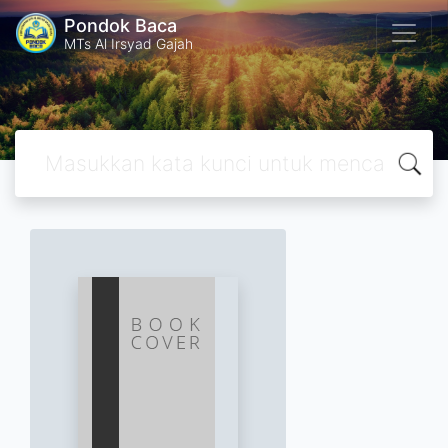
Pondok Baca
MTs Al Irsyad Gajah