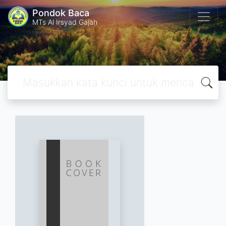
Pondok Baca
MTs Al Irsyad Gajah