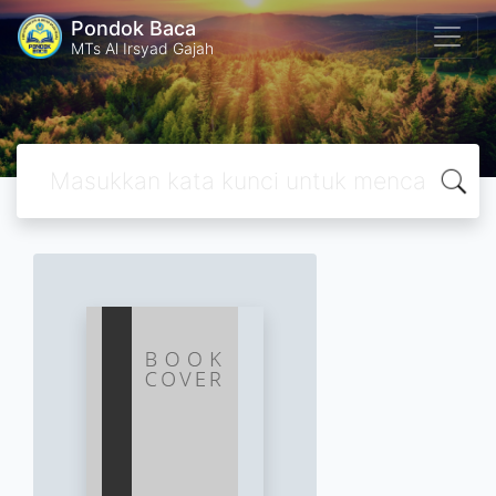
Pondok Baca
MTs Al Irsyad Gajah