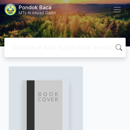
Pondok Baca
MTs Al Irsyad Gajah