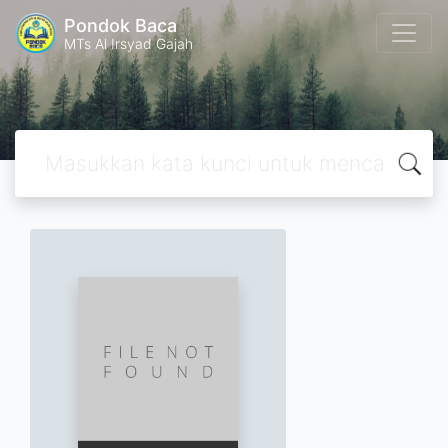
Pondok Baca
MTs Al Irsyad Gajah