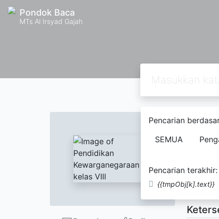
Pondok Baca
MTs Al Irsyad Gajah
Pencarian berdasar
Pendi
SEMUA
Peng
Parm
Pencarian terakhir:
Tidak Te
{{tmpObj[k].text}}
Keters