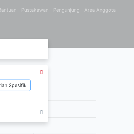
Bantuan
Pustakawan
Pengunjung
Area Anggota
ian Spesifik