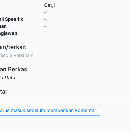
Cet,1
-
il Spesifik
-
aan
-
ngjawab
ain/terkait
sedia versi lain
an Berkas
da Data
tar
arus masuk sebelum memberikan komentar