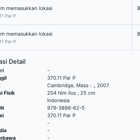
um memasukkan lokasi
11 Par P
um memasukkan lokasi
11 Par P
si Detail
ri
-
gil
370.11 Par P
t
Cambridge, Mass
:
.,
2007
i Fisik
204 hlm ilus ; 25 cm
Indonesia
SN
979-3886-62-5
si
370.11 Par P
-
dia
-
embawa
-