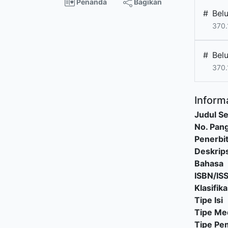
Penanda
Bagikan
#
Bel
370.
#
Bel
370.
Informa
Judul Se
No. Pang
Penerbi
Deskrips
Bahasa
ISBN/IS
Klasifika
Tipe Isi
Tipe Me
Tipe P