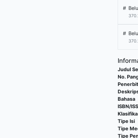
#
Bel
370.
#
Bel
370.
Informa
Judul Se
No. Pang
Penerbi
Deskrips
Bahasa
ISBN/IS
Klasifika
Tipe Isi
Tipe Me
Tipe P