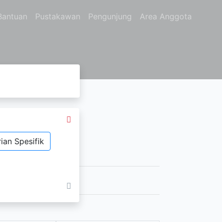
Bantuan
Pustakawan
Pengunjung
Area Anggota
ian Spesifik