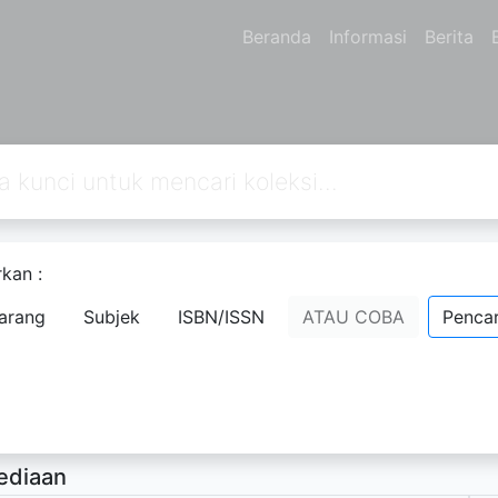
Beranda
Informasi
Berita
kan :
ganegaraan kelas VIII
arang
Subjek
ISBN/ISSN
ATAU COBA
Pencar
Trisiana
- Nama Orang;
rsedia Deskripsi
ediaan