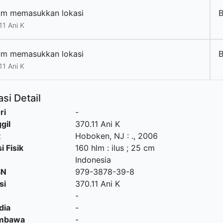
um memasukkan lokasi
11 Ani K
um memasukkan lokasi
11 Ani K
si Detail
ri
-
gil
370.11 Ani K
t
Hoboken, NJ
:
.,
2006
i Fisik
160 hlm : ilus ; 25 cm
Indonesia
SN
979-3878-39-8
si
370.11 Ani K
-
dia
-
embawa
-