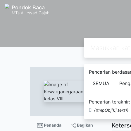
Pondok Baca
MTs Al Irsyad Gajah
Pencarian berdasar
Kewar
SEMUA
Peng
Anita 
Pencarian terakhir:
Tidak Te
{{tmpObj[k].text}}
Keters
Penanda
Bagikan