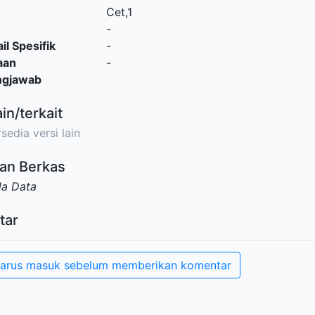
Cet,1
-
il Spesifik
-
aan
-
ngjawab
ain/terkait
sedia versi lain
an Berkas
da Data
tar
arus masuk sebelum memberikan komentar