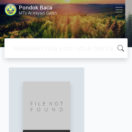
Pondok Baca
MTs Al Irsyad Gajah