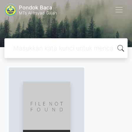
Pondok Baca
MTs Al Irsyad Gajah