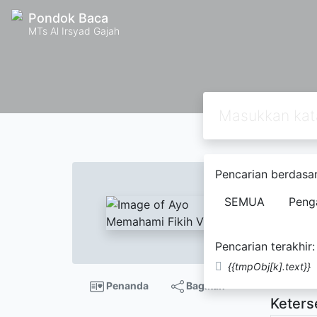
Pondok Baca
MTs Al Irsyad Gajah
Pencarian berdasar
Ayo M
SEMUA
Peng
Nor H
Pencarian terakhir:
Tidak Te
{{tmpObj[k].text}}
Penanda
Bagikan
Keters