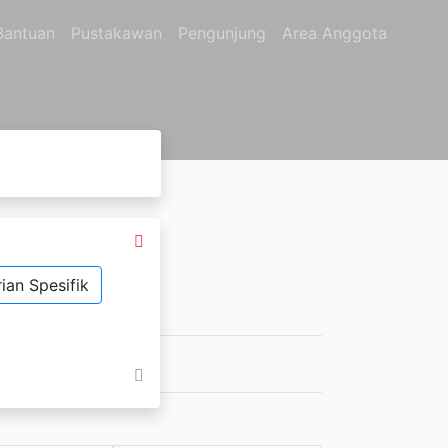
Bantuan
Pustakawan
Pengunjung
Area Anggota
ian Spesifik