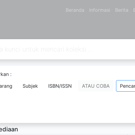
Beranda
Informasi
Berita
kan :
emahami Fikih VII
arang
Subjek
ISBN/ISSN
ATAU COBA
Pencar
adi
- Nama Orang;
rsedia Deskripsi
ediaan