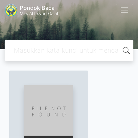
Pondok Baca
MTs Al Irsyad Gajah