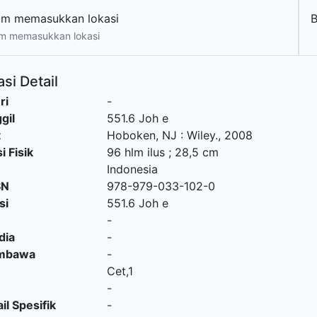
um memasukkan lokasi
B
m memasukkan lokasi
si Detail
ri
-
gil
551.6 Joh e
t
Hoboken, NJ
:
Wiley
.,
2008
i Fisik
96 hlm ilus ; 28,5 cm
Indonesia
SN
978-979-033-102-0
si
551.6 Joh e
-
dia
-
embawa
-
Cet,1
-
il Spesifik
-