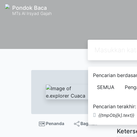
Pondok Baca
MTs Al Irsyad Gajah
Pencarian berdasar
e.exp
SEMUA
Peng
John
Pencarian terakhir:
Tidak Te
{{tmpObj[k].text}}
Penanda
Bagikan
Keters