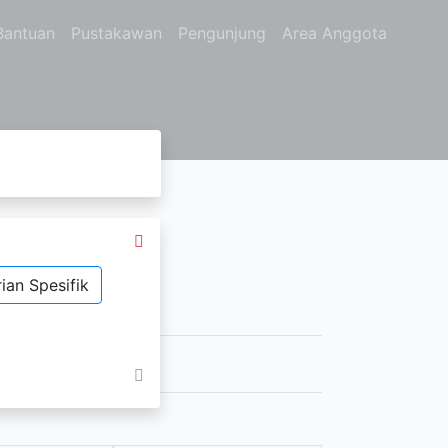
Bantuan
Pustakawan
Pengunjung
Area Anggota
ian Spesifik