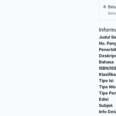
#
Bel
Belu
Informa
Judul Se
No. Pang
Penerbi
Deskrips
Bahasa
ISBN/IS
Klasifika
Tipe Isi
Tipe Me
Tipe P
Edisi
Subjek
Info Deta