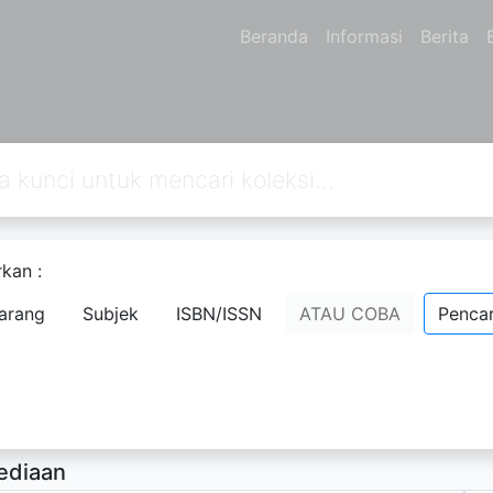
Beranda
Informasi
Berita
kan :
lorer Cuaca
arang
Subjek
ISBN/ISSN
ATAU COBA
Pencar
 Woodward
- Nama Orang;
rsedia Deskripsi
ediaan