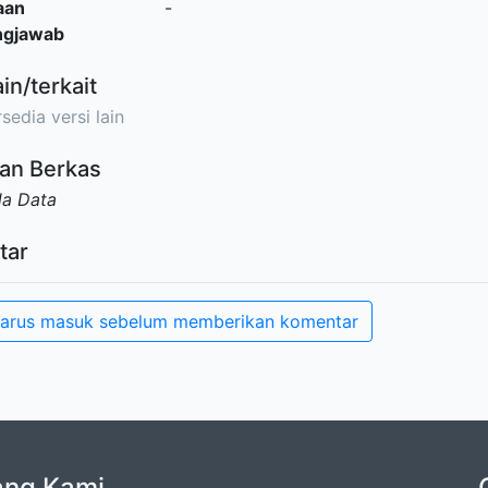
aan
-
ngjawab
ain/terkait
sedia versi lain
an Berkas
da Data
tar
arus masuk sebelum memberikan komentar
ang Kami