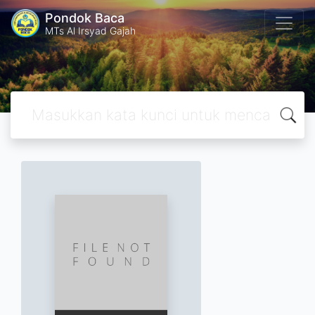
Pondok Baca
MTs Al Irsyad Gajah