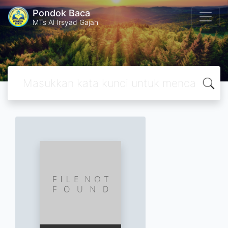
Pondok Baca
MTs Al Irsyad Gajah