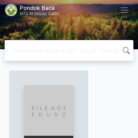
Pondok Baca
MTs Al Irsyad Gajah