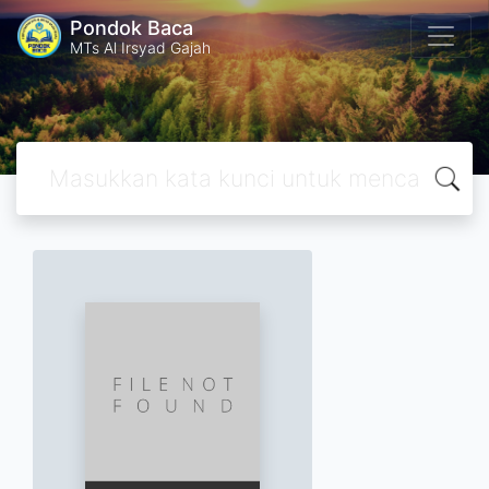
Pondok Baca
MTs Al Irsyad Gajah