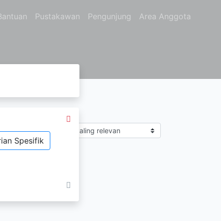
Bantuan
Pustakawan
Pengunjung
Area Anggota
Sort by
ching
ian Spesifik