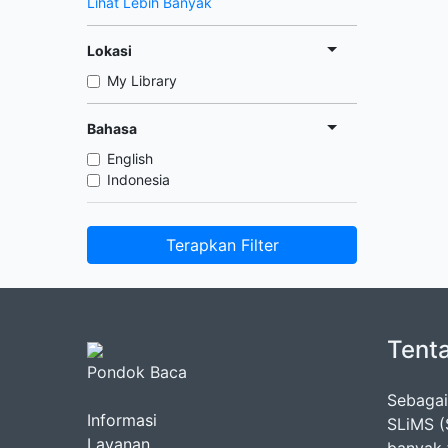
Lihat Lebih Banyak
Lokasi
My Library
Bahasa
English
Indonesia
Terapkan Filter
Tent
Pondok Baca
Sebagai
Informasi
SLiMS (
Layanan