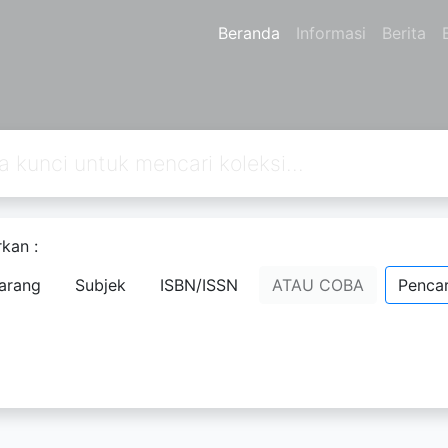
Beranda
Informasi
Berita
kan :
an
0
dari pencarian Anda melalui kata kunci:
author=Contextual Tea
arang
Subjek
ISBN/ISSN
ATAU COBA
Pencar
ug Box