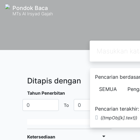
Pondok Baca
MTs Al Irsyad Gajah
Pencarian berdasar
Ditapis dengan
Ditemuk
SEMUA
Peng
and...
Tahun Penerbitan
#
Deb
To
Pencarian terakhir:
{{tmpObj[k].text}}
Ketersediaan