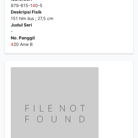
979-615-1
4
0-5
Deskripsi Fisik
151 hlm ilus ; 27,5 cm
Judul Seri
-
No. Panggil
4
20 Anw B