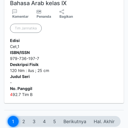
Bahasa Arab kelas IX
Komentar
Penanda
Bagikan
Tim Jannatika
Edisi
Cet,1
ISBN/ISSN
979-736-197-7
Deskripsi Fisik
120 hlm : ilus ; 25 cm
Judul Seri
-
No. Panggil
4
92.7 Tim B
1
2
3
4
5
Berikutnya
Hal. Akhir