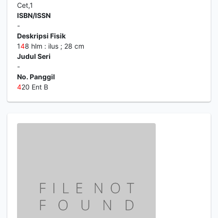
Cet,1
ISBN/ISSN
-
Deskripsi Fisik
1
4
8 hlm : ilus ; 28 cm
Judul Seri
-
No. Panggil
4
20 Ent B