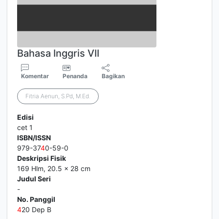
Bahasa Inggris VII
Komentar
Penanda
Bagikan
Fitria Aenun, S.Pd, M.Ed.
Edisi
cet 1
ISBN/ISSN
979-37
4
0-59-0
Deskripsi Fisik
169 Hlm, 20.5 x 28 cm
Judul Seri
-
No. Panggil
4
20 Dep B