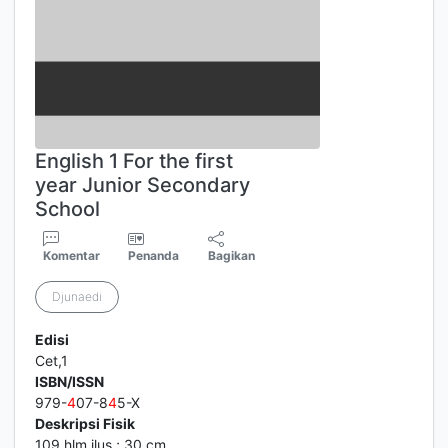
English 1 For the first
year Junior Secondary
School
Komentar
Penanda
Bagikan
Djunaedi
Edisi
Cet,1
ISBN/ISSN
979-
4
07-8
4
5-X
Deskripsi Fisik
109 hlm ilus ; 30 cm