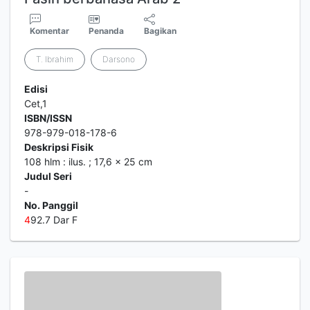
Komentar
Penanda
Bagikan
T. Ibrahim
Darsono
Edisi
Cet,1
ISBN/ISSN
978-979-018-178-6
Deskripsi Fisik
108 hlm : ilus. ; 17,6 x 25 cm
Judul Seri
-
No. Panggil
4
92.7 Dar F