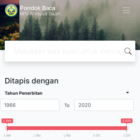
Pondok Baca
MTs Al Irsyad Gajah
Ditapis dengan
Tahun Penerbitan
To
1 966
2 020
1 966
1 980
1 993
2 007
2 020