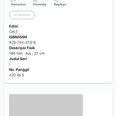
Komentar
Penanda
Bagikan
Ali Akhmadi
Edisi
Cet,1
ISBN/ISSN
979-7
4
4
-273-8
Deskripsi Fisik
186 hlm : ilus ; 27 cm
Judul Seri
-
No. Panggil
4
20 Ali S