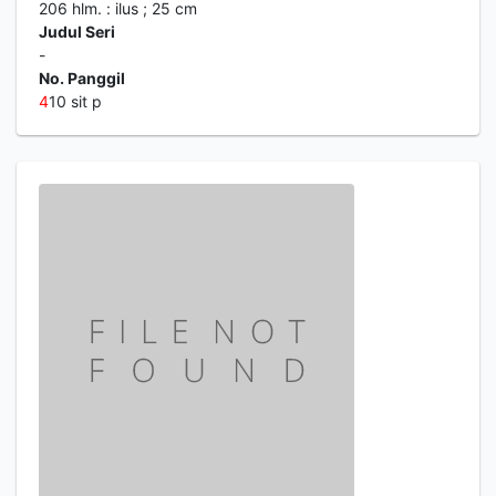
206 hlm. : ilus ; 25 cm
Judul Seri
-
No. Panggil
4
10 sit p