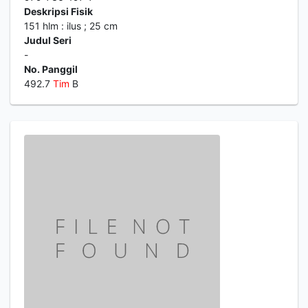
Deskripsi Fisik
151 hlm : ilus ; 25 cm
Judul Seri
-
No. Panggil
492.7
Tim
B