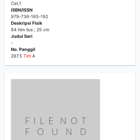
Cet,1
ISBN/ISSN
979-736-165-192
Deskripsi Fisik
94 hlm ilus ; 25 cm
Judul Seri
-
No. Panggil
297.5
Tim
A