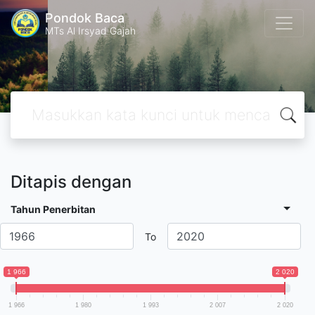
Pondok Baca
MTs Al Irsyad Gajah
Ditapis dengan
Tahun Penerbitan
To
1 966
2 020
1 966
1 980
1 993
2 007
2 020