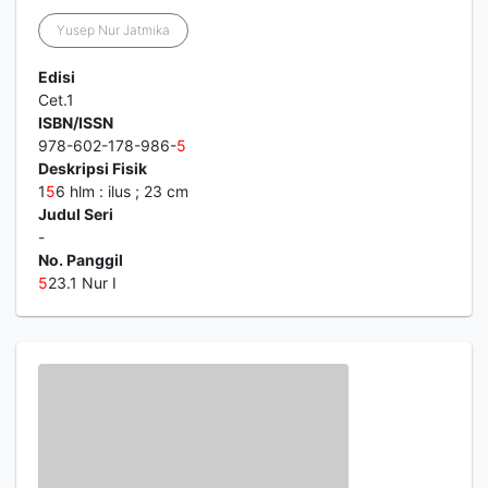
Yusep Nur Jatmika
Edisi
Cet.1
ISBN/ISSN
978-602-178-986-
5
Deskripsi Fisik
1
5
6 hlm : ilus ; 23 cm
Judul Seri
-
No. Panggil
5
23.1 Nur I