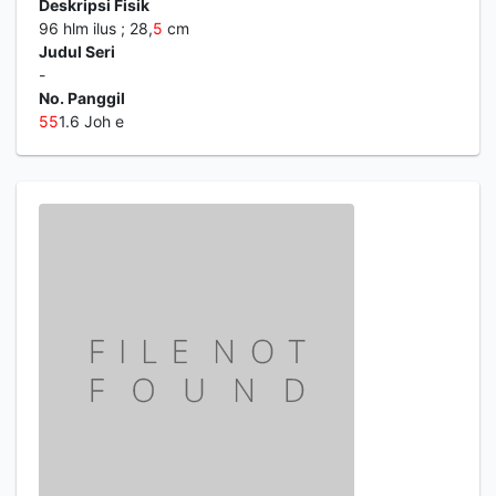
Deskripsi Fisik
96 hlm ilus ; 28,
5
cm
Judul Seri
-
No. Panggil
5
5
1.6 Joh e