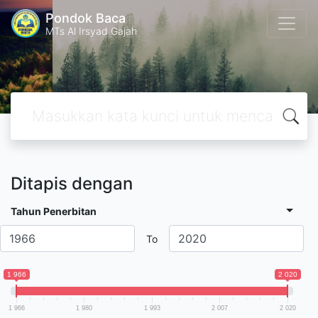
Pondok Baca
MTs Al Irsyad Gajah
Ditapis dengan
Tahun Penerbitan
To
1 966
2 020
1 966
1 980
1 993
2 007
2 020