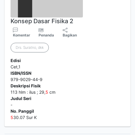
Konsep Dasar Fisika 2
Komentar
Penanda
Bagikan
Drs. Suratno, dkk
Edisi
Cet,1
ISBN/ISSN
979-9029-44-9
Deskripsi Fisik
113 hlm : ilus ; 29,
5
cm
Judul Seri
-
No. Panggil
5
30.07 Sur K