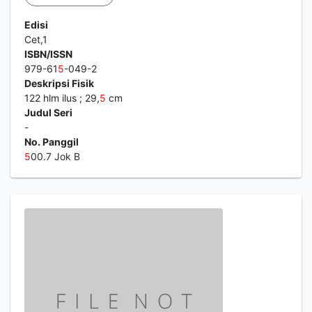
Edisi
Cet,1
ISBN/ISSN
979-61
5
-049-2
Deskripsi Fisik
122 hlm ilus ; 29,
5
cm
Judul Seri
-
No. Panggil
5
00.7 Jok B