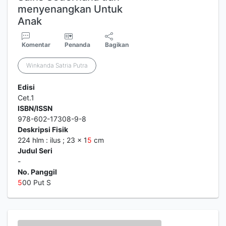
menyenangkan Untuk
Anak
Komentar
Penanda
Bagikan
Winkanda Satria Putra
Edisi
Cet.1
ISBN/ISSN
978-602-17308-9-8
Deskripsi Fisik
224 hlm : ilus ; 23 x 1
5
cm
Judul Seri
-
No. Panggil
5
00 Put S