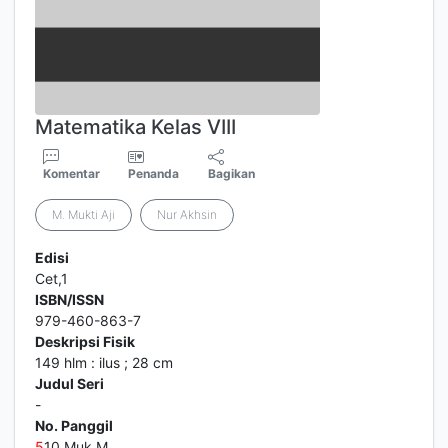
Matematika Kelas VIII
Komentar
Penanda
Bagikan
M. Mukti Aji
Nur Akhsin
Edisi
Cet,1
ISBN/ISSN
979-460-863-7
Deskripsi Fisik
149 hlm : ilus ; 28 cm
Judul Seri
-
No. Panggil
5
10 Muk M