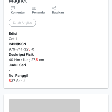
Magnet
Komentar
Penanda
Bagikan
Sarah Angliss
Edisi
Cet.1
ISBN/ISSN
979-741-32
5
-X
Deskripsi Fisik
40 hlm : ilus ; 27,
5
cm
Judul Seri
-
No. Panggil
5
37 Sar J