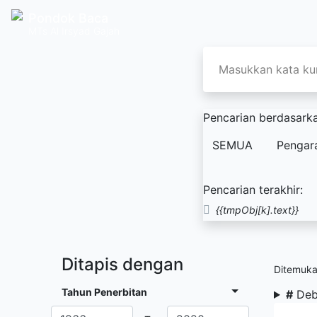
Pondok Baca
MTs Al Irsyad Gajah
Pencarian berdasarka
SEMUA
Pengar
Pencarian terakhir:
{{tmpObj[k].text}}
Ditapis dengan
Ditemuk
Tahun Penerbitan
#
Deb