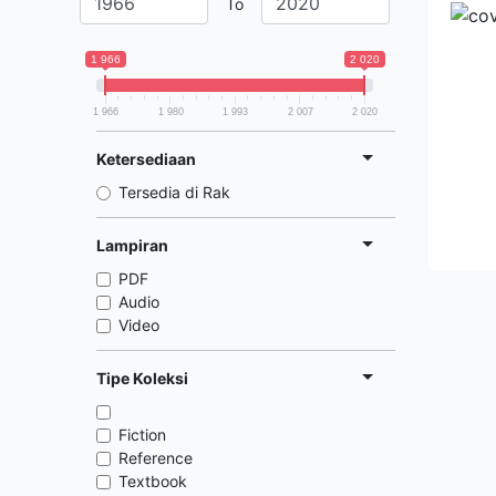
To
1 966
2 020
1 966
1 980
1 993
2 007
2 020
Ketersediaan
Tersedia di Rak
Lampiran
PDF
Audio
Video
Tipe Koleksi
Fiction
Reference
Textbook