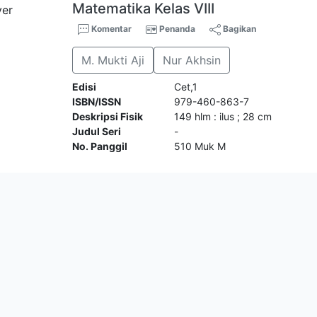
Matematika Kelas VIII
Komentar
Penanda
Bagikan
M. Mukti Aji
Nur Akhsin
Edisi
Cet,1
ISBN/ISSN
979-460-863-7
Deskripsi Fisik
149 hlm : ilus ; 28 cm
Judul Seri
-
No. Panggil
510 Muk M