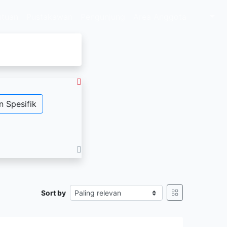
ntuan
Pustakawan
Pengunjung
Area Anggota
n Spesifik
Sort by