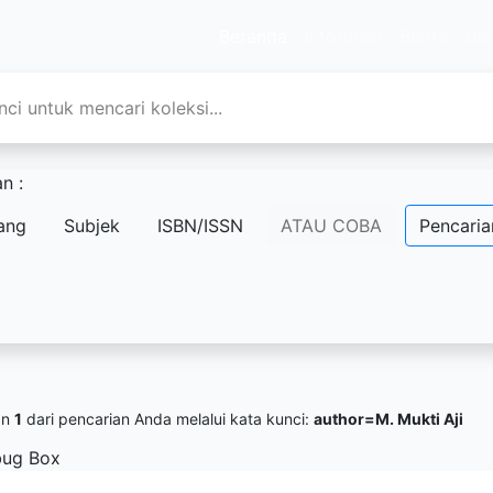
Beranda
Informasi
Berita
Ba
n :
ang
Subjek
ISBN/ISSN
ATAU COBA
Pencaria
an
1
dari pencarian Anda melalui kata kunci:
author=M. Mukti Aji
ug Box