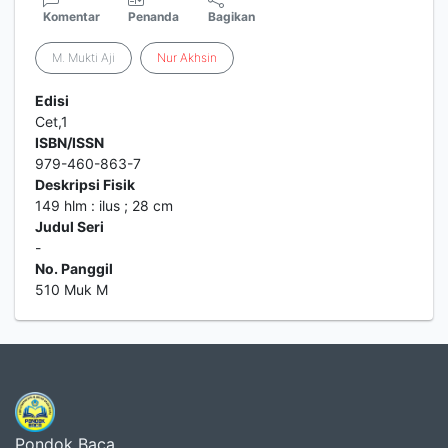
Komentar
Penanda
Bagikan
M. Mukti Aji
Nur
Akhsin
Edisi
Cet,1
ISBN/ISSN
979-460-863-7
Deskripsi Fisik
149 hlm : ilus ; 28 cm
Judul Seri
-
No. Panggil
510 Muk M
Pondok Baca