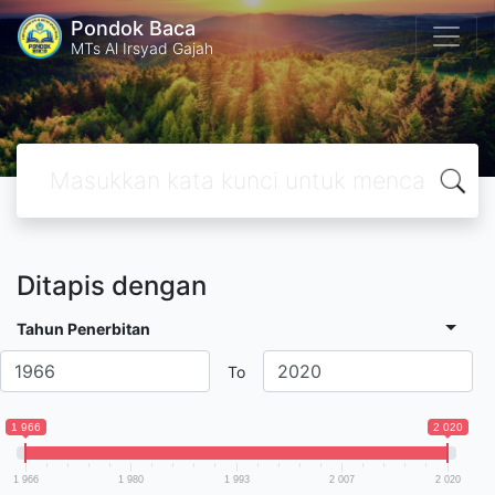
Pondok Baca
MTs Al Irsyad Gajah
Ditapis dengan
Tahun Penerbitan
To
1 966
2 020
1 966
1 980
1 993
2 007
2 020