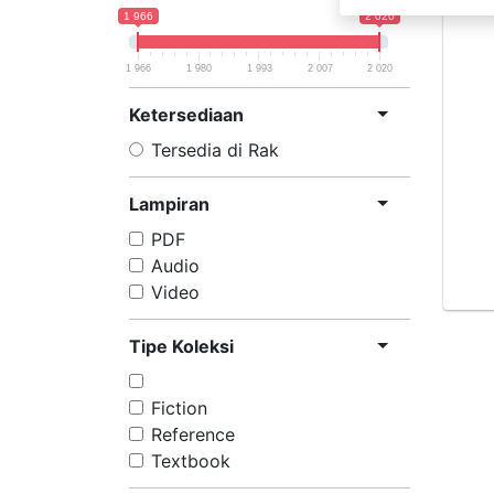
1 966
2 020
1 966
1 980
1 993
2 007
2 020
Ketersediaan
Tersedia di Rak
Lampiran
PDF
Audio
Video
Tipe Koleksi
Fiction
Reference
Textbook