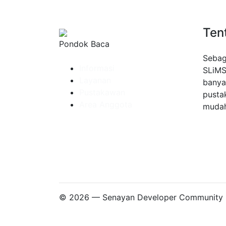
Ten
Pondok Baca
Sebag
Informasi
SLiMS
Layanan
banya
Pustakawan
pusta
Area Anggota
mudah
© 2026 — Senayan Developer Community