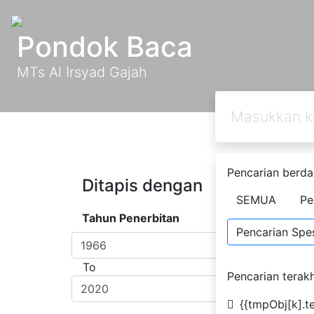
Pondok Baca
MTs Al Irsyad Gajah
Pencarian berda
Ditapis dengan
Dite
SEMUA
Pe
Dwiy
Tahun Penerbitan
Pencarian Spes
#
D
To
Pencarian terakh
{{tmpObj[k].te