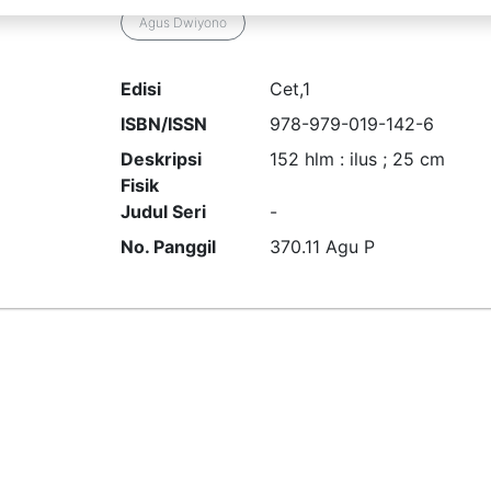
Agus Dwiyono
Edisi
Cet,1
ISBN/ISSN
978-979-019-142-6
Deskripsi
152 hlm : ilus ; 25 cm
Fisik
Judul Seri
-
No. Panggil
370.11 Agu P