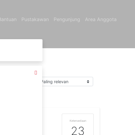
Bantuan
Pustakawan
Pengunjung
Area Anggota
Sort by
us
Ketersediaan
23