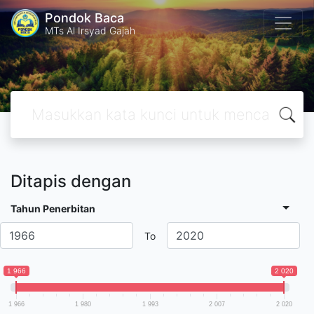
Pondok Baca
MTs Al Irsyad Gajah
Ditapis dengan
Tahun Penerbitan
To
1 966
2 020
1 966
1 980
1 993
2 007
2 020