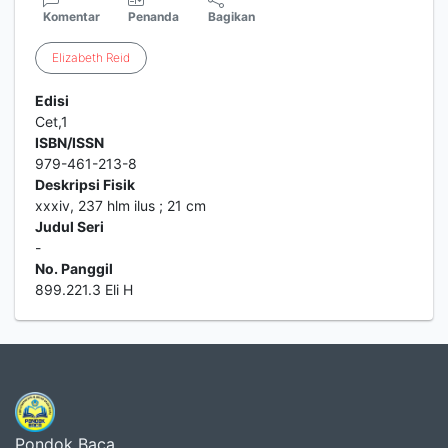
Komentar
Penanda
Bagikan
Elizabeth
Reid
Edisi
Cet,1
ISBN/ISSN
979-461-213-8
Deskripsi Fisik
xxxiv, 237 hlm ilus ; 21 cm
Judul Seri
-
No. Panggil
899.221.3 Eli H
Pondok Baca