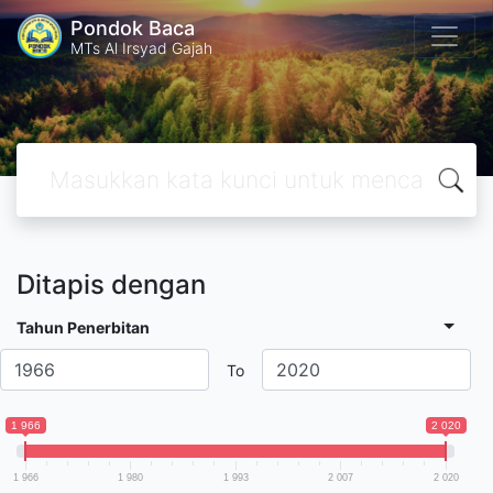
Pondok Baca
MTs Al Irsyad Gajah
Ditapis dengan
Tahun Penerbitan
To
1 966
2 020
1 966
1 980
1 993
2 007
2 020