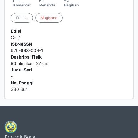
Komentar
Penanda
Bagikan
Suroso
Mugiyono
Edisi
Cet,1
ISBN/ISSN
979-668-004-1
Deskripsi Fisik
96 hlm ilus ; 27 cm
Judul Seri
-
No. Panggil
330 Sur I
Pondok Baca