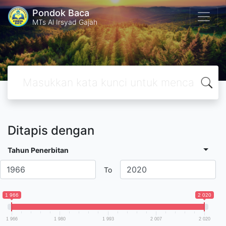
Pondok Baca
MTs Al Irsyad Gajah
Ditapis dengan
Tahun Penerbitan
To
1 966
2 020
1 966
1 980
1 993
2 007
2 020