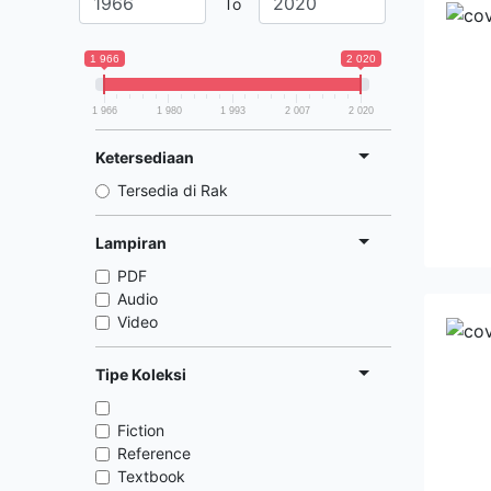
To
1 966
2 020
1 966
1 980
1 993
2 007
2 020
Ketersediaan
Tersedia di Rak
Lampiran
PDF
Audio
Video
Tipe Koleksi
Fiction
Reference
Textbook