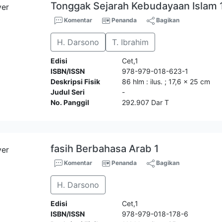
Tonggak Sejarah Kebudayaan Islam 
Komentar
Penanda
Bagikan
H. Darsono
T. Ibrahim
Edisi
Cet,1
ISBN/ISSN
978-979-018-623-1
Deskripsi Fisik
86 hlm : ilus. ; 17,6 x 25 cm
Judul Seri
-
No. Panggil
292.907 Dar T
fasih Berbahasa Arab 1
Komentar
Penanda
Bagikan
H. Darsono
Edisi
Cet,1
ISBN/ISSN
978-979-018-178-6