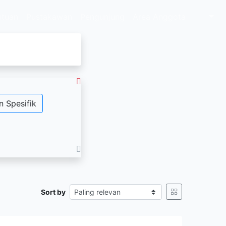
ntuan
Pustakawan
Pengunjung
Area Anggota
n Spesifik
Sort by