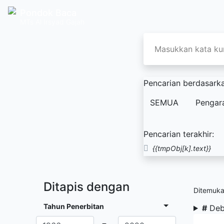
Pondok Baca
MTs Al Irsyad Gajah
Pencarian berdasarka
SEMUA
Pengar
Pencarian terakhir:
{{tmpObj[k].text}}
Ditapis dengan
Ditemuk
Tahun Penerbitan
#
Deb