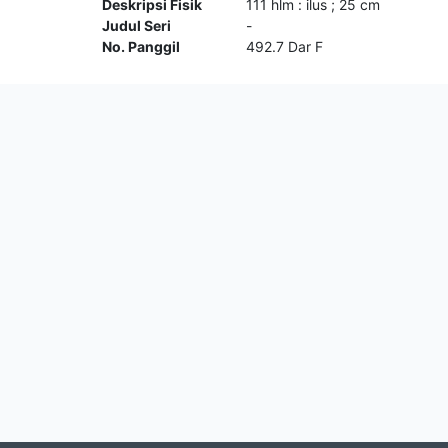
Deskripsi Fisik
111 hlm : ilus ; 25 cm
Judul Seri
-
No. Panggil
492.7 Dar F