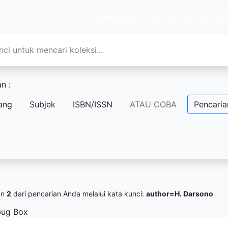
Beranda
Informasi
Berita
Ba
n :
ang
Subjek
ISBN/ISSN
ATAU COBA
Pencaria
an
2
dari pencarian Anda melalui kata kunci:
author=H. Darsono
ug Box