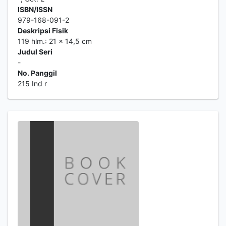
ISBN/ISSN
979-168-091-2
Deskripsi Fisik
119 hlm.: 21 x 14,5 cm
Judul Seri
-
No. Panggil
215 Ind r