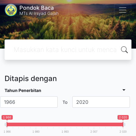
Pondok Baca
MTs Al Irsyad Gajah
Ditapis dengan
Tahun Penerbitan
To
1 966
2 020
1 966
1 980
1 993
2 007
2 020