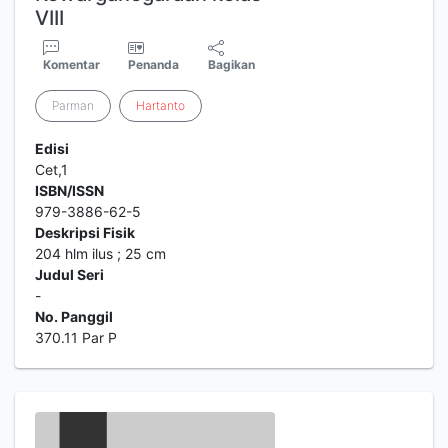
VIII
Komentar
Penanda
Bagikan
Parman
Hartanto
Edisi
Cet,1
ISBN/ISSN
979-3886-62-5
Deskripsi Fisik
204 hlm ilus ; 25 cm
Judul Seri
-
No. Panggil
370.11 Par P