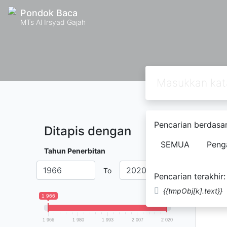
Pondok Baca
MTs Al Irsyad Gajah
Pencarian berdasar
Ditapis dengan
Ditemuk
SEMUA
Peng
Tahun Penerbitan
#
Deb
To
Pencarian terakhir:
{{tmpObj[k].text}}
1 966
2 020
1 966
1 980
1 993
2 007
2 020