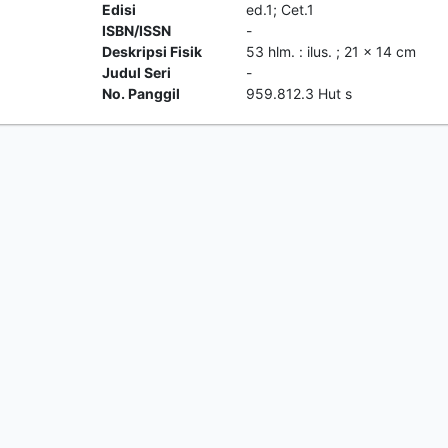
Edisi
ed.1; Cet.1
ISBN/ISSN
-
Deskripsi Fisik
53 hlm. : ilus. ; 21 x 14 cm
Judul Seri
-
No. Panggil
959.812.3 Hut s