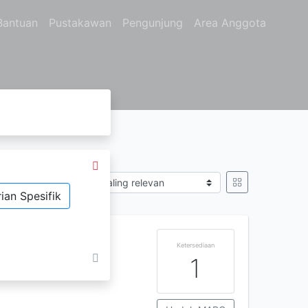
Bantuan
Pustakawan
Pengunjung
Area Anggota
H.
Sort by
ian Spesifik
k
Ketersediaan
1