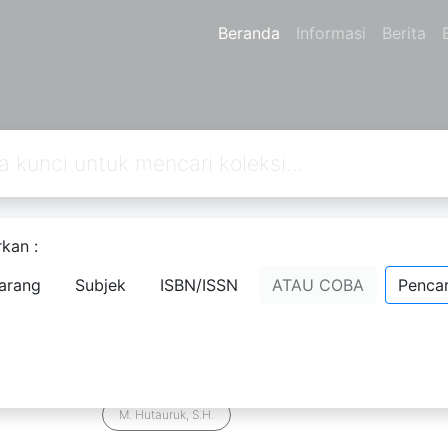
Beranda
Informasi
Berita
kan :
an
1
dari pencarian Anda melalui kata kunci:
author=M. Hutauruk, S.
arang
Subjek
ISBN/ISSN
ATAU COBA
Pencar
ug Box
Sejarah Ringkas Tapanuli Suku Bata
Komentar
Penanda
Bagikan
M. Hutauruk, S.H.