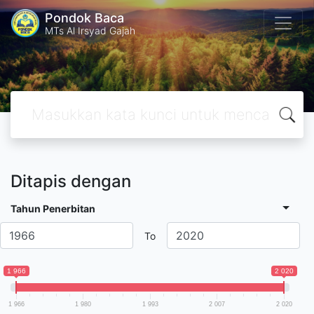
Pondok Baca
MTs Al Irsyad Gajah
Ditapis dengan
Tahun Penerbitan
To
1 966
2 020
1 966
1 980
1 993
2 007
2 020